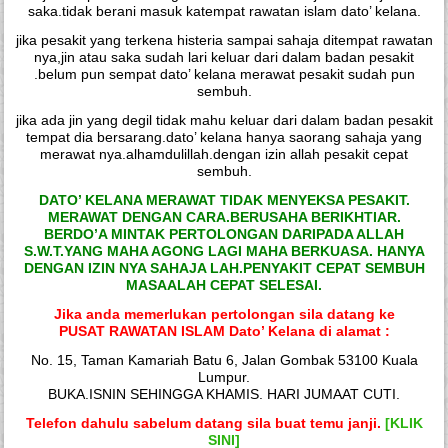
saka.tidak berani masuk katempat rawatan islam dato’ kelana.
jika pesakit yang terkena histeria sampai sahaja ditempat rawatan
nya,jin atau saka sudah lari keluar dari dalam badan pesakit
.belum pun sempat dato’ kelana merawat pesakit sudah pun
sembuh.
jika ada jin yang degil tidak mahu keluar dari dalam badan pesakit
tempat dia bersarang.dato’ kelana hanya saorang sahaja yang
merawat nya.alhamdulillah.dengan izin allah pesakit cepat
sembuh.
DATO’ KELANA MERAWAT TIDAK MENYEKSA PESAKIT.
MERAWAT DENGAN CARA.BERUSAHA BERIKHTIAR.
BERDO’A MINTAK PERTOLONGAN DARIPADA ALLAH
S.W.T.YANG MAHA AGONG LAGI MAHA BERKUASA. HANYA
DENGAN IZIN NYA SAHAJA LAH.PENYAKIT CEPAT SEMBUH
MASAALAH CEPAT SELESAI.
Jika anda memerlukan pertolongan sila datang ke
PUSAT RAWATAN ISLAM Dato’ Kelana di alamat :
No. 15, Taman Kamariah Batu 6, Jalan Gombak 53100 Kuala
Lumpur.
BUKA.ISNIN SEHINGGA KHAMIS. HARI JUMAAT CUTI.
Telefon dahulu sabelum datang sila buat temu janji.
[KLIK
SINI]