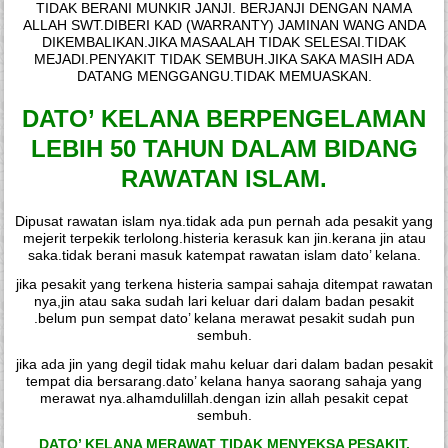
TIDAK BERANI MUNKIR JANJI. BERJANJI DENGAN NAMA
ALLAH SWT.DIBERI KAD (WARRANTY) JAMINAN WANG ANDA
DIKEMBALIKAN.JIKA MASAALAH TIDAK SELESAI.TIDAK
MEJADI.PENYAKIT TIDAK SEMBUH.JIKA SAKA MASIH ADA
DATANG MENGGANGU.TIDAK MEMUASKAN.
DATO’ KELANA BERPENGELAMAN
LEBIH 50 TAHUN DALAM BIDANG
RAWATAN ISLAM.
Dipusat rawatan islam nya.tidak ada pun pernah ada pesakit yang
mejerit terpekik terlolong.histeria kerasuk kan jin.kerana jin atau
saka.tidak berani masuk katempat rawatan islam dato’ kelana.
jika pesakit yang terkena histeria sampai sahaja ditempat rawatan
nya,jin atau saka sudah lari keluar dari dalam badan pesakit
.belum pun sempat dato’ kelana merawat pesakit sudah pun
sembuh.
jika ada jin yang degil tidak mahu keluar dari dalam badan pesakit
tempat dia bersarang.dato’ kelana hanya saorang sahaja yang
merawat nya.alhamdulillah.dengan izin allah pesakit cepat
sembuh.
DATO’ KELANA MERAWAT TIDAK MENYEKSA PESAKIT.