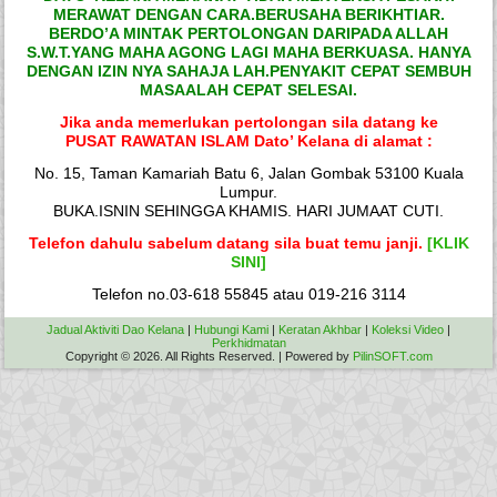
MERAWAT DENGAN CARA.BERUSAHA BERIKHTIAR.
BERDO’A MINTAK PERTOLONGAN DARIPADA ALLAH
S.W.T.YANG MAHA AGONG LAGI MAHA BERKUASA. HANYA
DENGAN IZIN NYA SAHAJA LAH.PENYAKIT CEPAT SEMBUH
MASAALAH CEPAT SELESAI.
Jika anda memerlukan pertolongan sila datang ke
PUSAT RAWATAN ISLAM Dato’ Kelana di alamat :
No. 15, Taman Kamariah Batu 6, Jalan Gombak 53100 Kuala
Lumpur.
BUKA.ISNIN SEHINGGA KHAMIS. HARI JUMAAT CUTI.
Telefon dahulu sabelum datang sila buat temu janji.
[KLIK
SINI]
Telefon no.03-618 55845 atau 019-216 3114
Jadual Aktiviti Dao Kelana
|
Hubungi Kami
|
Keratan Akhbar
|
Koleksi Video
|
Perkhidmatan
Copyright © 2026. All Rights Reserved. | Powered by
PilinSOFT.com