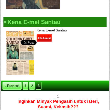
Kena E-mel Santau
Kena E-mel Santau
Info Lanjut
« Previous
1
2
3
Inginkan
Minyak Pengasih
untuk isteri,
Suami, Kekasih
???