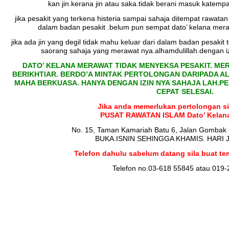
kan jin.kerana jin atau saka.tidak berani masuk katempa
jika pesakit yang terkena histeria sampai sahaja ditempat rawatan 
dalam badan pesakit .belum pun sempat dato’ kelana mer
jika ada jin yang degil tidak mahu keluar dari dalam badan pesakit
saorang sahaja yang merawat nya.alhamdulillah.dengan iz
DATO’ KELANA MERAWAT TIDAK MENYEKSA PESAKIT. M
BERIKHTIAR. BERDO’A MINTAK PERTOLONGAN DARIPADA AL
MAHA BERKUASA. HANYA DENGAN IZIN NYA SAHAJA LAH.P
CEPAT SELESAI.
Jika anda memerlukan pertolongan si
PUSAT RAWATAN ISLAM Dato’ Kelana 
No. 15, Taman Kamariah Batu 6, Jalan Gombak
BUKA.ISNIN SEHINGGA KHAMIS. HARI 
Telefon dahulu sabelum datang sila buat tem
Telefon no.03-618 55845 atau 019-