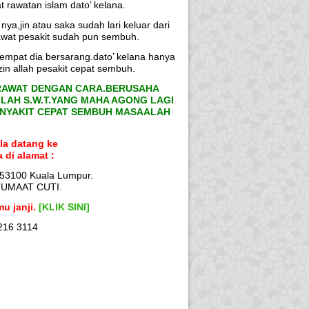
t rawatan islam dato’ kelana.
nya,jin atau saka sudah lari keluar dari
awat pesakit sudah pun sembuh.
 tempat dia bersarang.dato’ kelana hanya
in allah pesakit cepat sembuh.
ERAWAT DENGAN CARA.BERUSAHA
LAH S.W.T.YANG MAHA AGONG LAGI
ENYAKIT CEPAT SEMBUH MASAALAH
la datang ke
di alamat :
 53100 Kuala Lumpur.
JUMAAT CUTI.
u janji.
[KLIK SINI]
216 3114