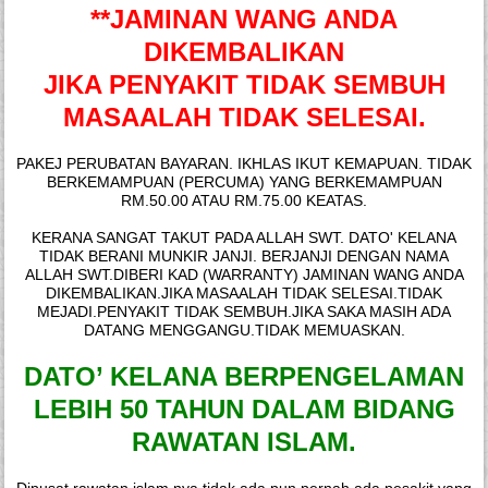
**JAMINAN WANG
ANDA
DIKEMBALIKAN
JIKA PENYAKIT TIDAK SEMBUH
MASAALAH TIDAK SELESAI.
PAKEJ PERUBATAN BAYARAN. IKHLAS IKUT KEMAPUAN. TIDAK
BERKEMAMPUAN (PERCUMA) YANG BERKEMAMPUAN
RM.50.00 ATAU RM.75.00 KEATAS.
KERANA SANGAT TAKUT PADA ALLAH SWT. DATO' KELANA
TIDAK BERANI MUNKIR JANJI. BERJANJI DENGAN NAMA
ALLAH SWT.DIBERI KAD (WARRANTY) JAMINAN WANG ANDA
DIKEMBALIKAN.JIKA MASAALAH TIDAK SELESAI.TIDAK
MEJADI.PENYAKIT TIDAK SEMBUH.JIKA SAKA MASIH ADA
DATANG MENGGANGU.TIDAK MEMUASKAN.
DATO’ KELANA BERPENGELAMAN
LEBIH 50 TAHUN DALAM BIDANG
RAWATAN ISLAM.
Dipusat rawatan islam nya.tidak ada pun pernah ada pesakit yang