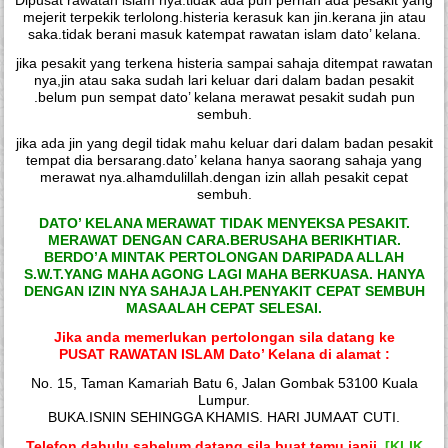
mejerit terpekik terlolong.histeria kerasuk kan jin.kerana jin atau
saka.tidak berani masuk katempat rawatan islam dato’ kelana.
jika pesakit yang terkena histeria sampai sahaja ditempat rawatan
nya,jin atau saka sudah lari keluar dari dalam badan pesakit
.belum pun sempat dato’ kelana merawat pesakit sudah pun
sembuh.
jika ada jin yang degil tidak mahu keluar dari dalam badan pesakit
tempat dia bersarang.dato’ kelana hanya saorang sahaja yang
merawat nya.alhamdulillah.dengan izin allah pesakit cepat
sembuh.
DATO’ KELANA MERAWAT TIDAK MENYEKSA PESAKIT.
MERAWAT DENGAN CARA.BERUSAHA BERIKHTIAR.
BERDO’A MINTAK PERTOLONGAN DARIPADA ALLAH
S.W.T.YANG MAHA AGONG LAGI MAHA BERKUASA. HANYA
DENGAN IZIN NYA SAHAJA LAH.PENYAKIT CEPAT SEMBUH
MASAALAH CEPAT SELESAI.
Jika anda memerlukan pertolongan sila datang ke
PUSAT RAWATAN ISLAM Dato’ Kelana di alamat :
No. 15, Taman Kamariah Batu 6, Jalan Gombak 53100 Kuala
Lumpur.
BUKA.ISNIN SEHINGGA KHAMIS. HARI JUMAAT CUTI.
Telefon dahulu sabelum datang sila buat temu janji.
[KLIK